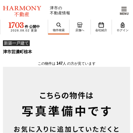
津市の
不動産情報
MENU
1703
件 公開中
物件検索
店舗へ
会社紹介
ログイン
2026.08.02 更新
新築一戸建て
津市芸濃町椋本
147
この物件は
人 の方が見ています