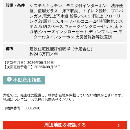
設備・条件
システムキッチン、モニタ付インターホン、洗浄便
座、複層ガラス、床下収納、トイレ２箇所、プロパ
ンガス,電気,上下水道,給湯,バス１坪以上,フローリ
ング,複層ガラス,ルーフバルコニー,24時間換気シス
テム,収納スペース,ウォークインクローゼット,床下
収納,シューズインクローゼット,ディンプルキー,モ
ニター付きインターホン,火災警報器等設置済
備考
建設住宅性能評価取得（予定含む）
約24.6万円／年
【更新年月日】2026年06月26日
【次回更新予定日】2026年08月26日
不動産用語集
弊社では、売主様に配慮し、物件所在地を掲載していない物件がございます。
詳細については、お気軽にお問合せください。
（物件番号： 3001248）
周辺地図を確認する