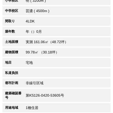
小学校区
明 ( 3200m )
中学校区
芸濃 ( 4500m )
間取り
4LDK
築年数
年（）0月
土地面積
実測 161.06㎡（48.72坪）
建物面積
99.78㎡ （30.18坪）
地目
宅地
私道負担
都市計画
非線引区域
建築確認番
第KS126-0420-53605号
号
用途地域
1種住居