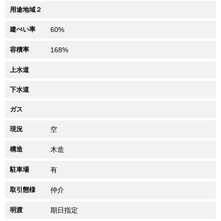
用途地域２
建ぺい率
60%
容積率
168%
上水道
下水道
ガス
現況
空
構造
木造
駐車場
有
取引態様
仲介
明渡
期日指定