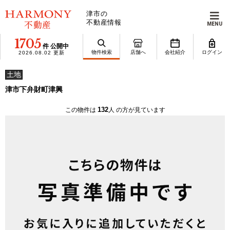
津市の
不動産情報
MENU
1705
件 公開中
物件検索
店舗へ
会社紹介
ログイン
2026.08.02 更新
土地
津市下弁財町津興
132
この物件は
人 の方が見ています