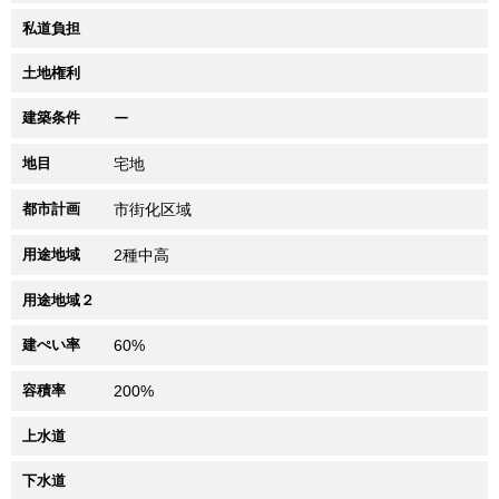
私道負担
土地権利
建築条件
ー
地目
宅地
都市計画
市街化区域
用途地域
2種中高
用途地域２
建ぺい率
60%
容積率
200%
上水道
下水道