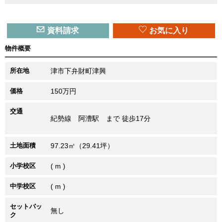
資料請求
お気に入り
物件概要
所在地
津市下弁財町津興
価格
150万円
交通
紀勢線 阿漕駅 まで 徒歩17分
土地面積
97.23㎡（29.41坪）
小学校区
( m )
中学校区
( m )
セットバッ
無し
ク