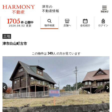
津市の
不動産情報
MENU
1705
件 公開中
物件検索
店舗へ
会社紹介
ログイン
2026.08.02 更新
土地
津市白山町古市
349
この物件は
人 の方が見ています