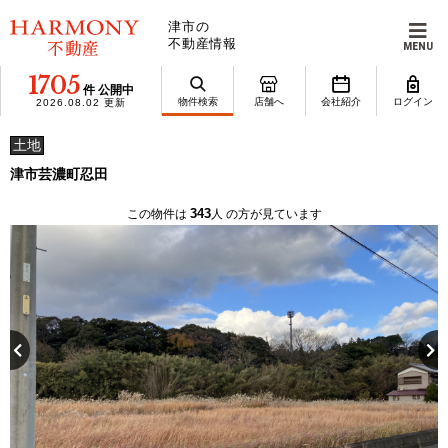
津市の
不動産情報
MENU
1705
件 公開中
物件検索
店舗へ
会社紹介
ログイン
2026.08.02 更新
土地
津市芸濃町忍田
343
この物件は
人 の方が見ています