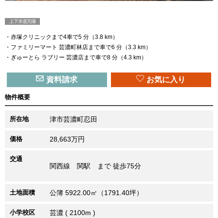
上下水道完備
・赤塚クリニックまで4車で5 分（3.8 km）
・ファミリーマート 芸濃町林店まで車で6 分（3.3 km）
・ぎゅーとら ラブリー 芸濃店まで車で8 分（4.3 km）
資料請求
お気に入り
物件概要
所在地
津市芸濃町忍田
価格
28,663万円
交通
関西線 関駅 まで 徒歩75分
土地面積
公簿 5922.00㎡（1791.40坪）
小学校区
芸濃 ( 2100m )