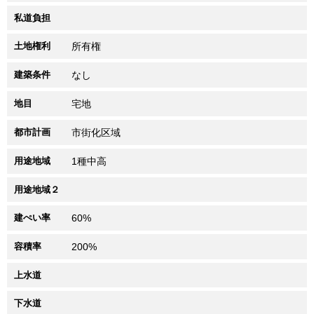
私道負担
土地権利
所有権
建築条件
なし
地目
宅地
都市計画
市街化区域
用途地域
1種中高
用途地域２
建ぺい率
60%
容積率
200%
上水道
下水道