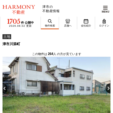
津市の
不動産情報
MENU
1705
件 公開中
物件検索
店舗へ
会社紹介
ログイン
2026.08.02 更新
土地
津市川添町
264
この物件は
人 の方が見ています