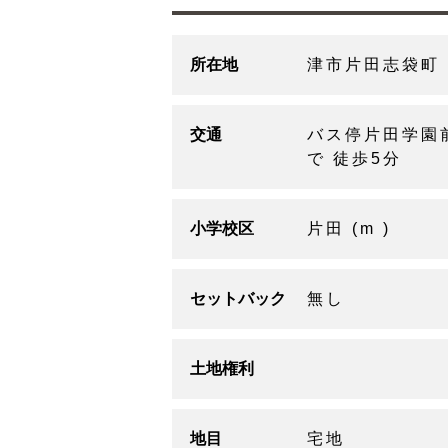
所在地
津市片田志袋町
交通
バス停片田学園
で 徒歩5分
小学校区
片田 (m )
セットバック
無し
土地権利
地目
宅地