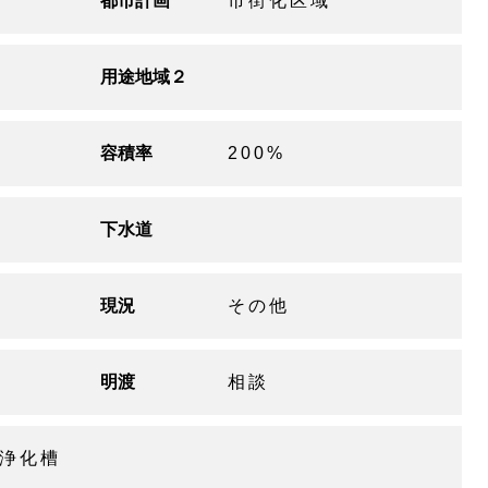
都市計画
市街化区域
用途地域２
容積率
200%
下水道
現況
その他
明渡
相談
 浄化槽