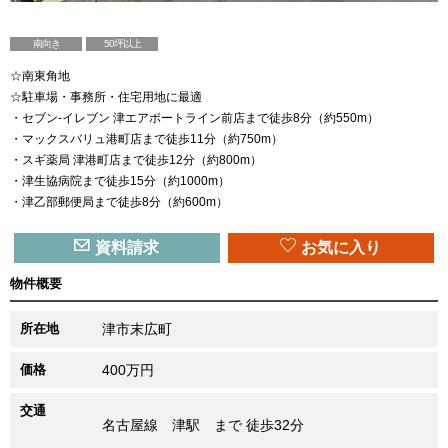
南向き
50坪以上
【前面道路を含む現地写真】
☆南東角地
☆駐車場・事務所・住宅用地に最適
・セブン-イレブン 津エアポートライン前店まで徒歩8分（約550m）
・マックスバリュ港町店まで徒歩11分（約750m）
・スギ薬局 津港町店まで徒歩12分（約800m）
・津生協病院まで徒歩15分（約1000m）
・津乙部郵便局まで徒歩8分（約600m）
資料請求
お気に入り
物件概要
所在地
津市末広町
価格
400万円
交通
名古屋線 津駅 まで 徒歩32分