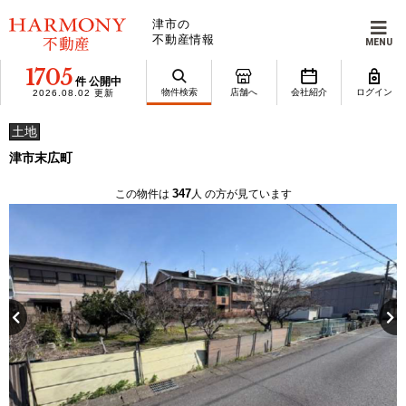
津市の
不動産情報
MENU
1705
件 公開中
物件検索
店舗へ
会社紹介
ログイン
2026.08.02 更新
土地
津市末広町
347
この物件は
人 の方が見ています