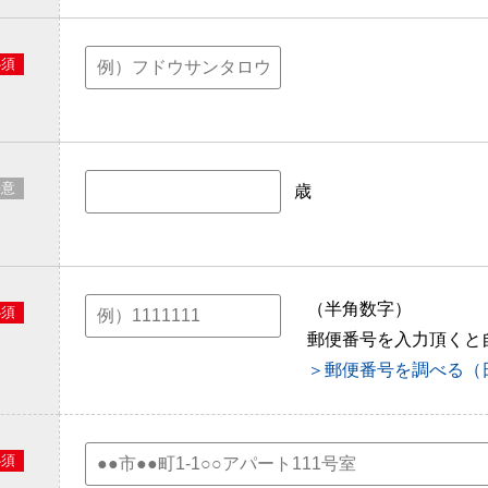
必須
任意
歳
（半角数字）
必須
郵便番号を入力頂くと
＞郵便番号を調べる（
必須