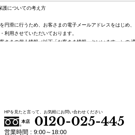
保護についての考え方
を円滑に行うため、お客さまの電子メールアドレスをはじめ、
・利用させていただいております。
客さまの個人情報（以下「お客さま情報」といいます。）の 
責務を果たすために、次の方針の下でお客さま 情報を取り扱
報に適用される個人情報の保護に関する法律その他の関係法令を遵
取扱いの改善に努めます。
報の取扱いに関する規程を明確にし、従業者に周知徹底します。
しても適切にお客さま情報を取り扱うように要請します。
HPを見たと言って、お気軽にお問い合わせください
0120-025-445
報の収集に際しては、利用目的を特定して通知または公表し、 そ
本店
り扱います。
営業時間 : 9:00～18:00