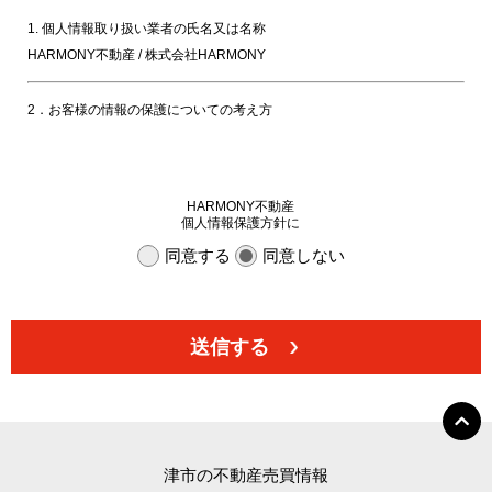
1. 個人情報取り扱い業者の氏名又は名称
HARMONY不動産 / 株式会社HARMONY
2．お客様の情報の保護についての考え方
当社は、当社の業務を円滑に行うため、お客さまの電子メールアドレスを
はじめ、氏名、住所、電話番号等の情報を収集・利用させていただいてお
HARMONY不動産
ります。
個人情報保護方針に
当社は、これらのお客さまの個人情報（以下「お客さま情報」といいま
同意する
同意しない
す。）の適正な保護を重大な責務と認識し、この責務を果たすために、次
の方針の下でお客さま情報を取り扱います。
送信する
(1) お客さま情報に適用される個人情報の保護に関する法律その他の関係
法令を遵守し、適切に取り扱います。また、適宜取扱いの改善に努めま
す。
(2) お客さま情報の取扱いに関する規程を明確にし、従業者に周知徹底し
津市の不動産売買情報
ます。