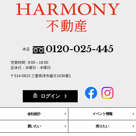
また、取引先等に対しても適切にお客さま情報を取り扱うように要請しま
す。
(3) お客さま情報の収集に際しては、利用目的を特定して通知または公表
し、その利用目的にしたがってお客さま情報を取り扱います。
0120-025-445
(4) お客さま情報の漏洩、紛失、改ざん等を防止するために必要な対策を
本店
講じて適切な管理を行います。
営業時間 : 9:00～18:00
定休日：水曜日・木曜日
(5) 保有するお客さま情報について、お客さま本人からの開示、訂正、削
〒514-0815 三重県津市藤方1036番1
除、利用停止の依頼を所定の窓口でお受けして、誠意をもって対応いたし
ます。
ログイン
具体的には、以下の内容に従ってお客さま情報の取り扱いをいたします。
3．お客様の情報の利用目的
会社紹介
イベント情報
買いたい
売りたい
当社は、不動産についてのサービスをお客さまにご利用いただくにあた
り、各種の申込みの受付、訪問、提案、見積、各種の工事やサービス提供